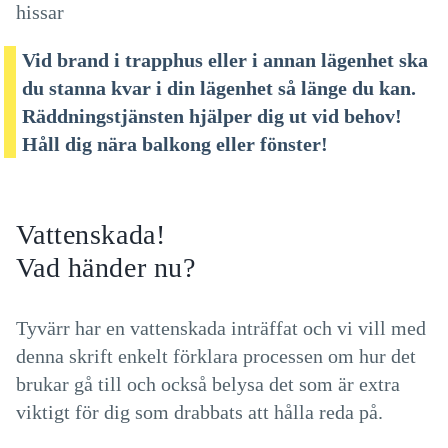
Värme och ventilation
hissar
Kyl- och frysskåp
Vid brand i trapphus eller i annan lägenhet ska
Sophantering
du stanna kvar i din lägenhet så länge du kan.
TV, Telefoni och Bredband
Räddningstjänsten hjälper dig ut vid behov!
Säkerhetsdörr
Håll dig nära balkong eller fönster!
Tvättstugan
Du och dina grannar
När du flyttar ut
Vattenskada!
Byta lägenhet
Vad händer nu?
Hyra ut i andra hand
Tyvärr har en vattenskada inträffat och vi vill med
denna skrift enkelt förklara processen om hur det
brukar gå till och också belysa det som är extra
viktigt för dig som drabbats att hålla reda på.