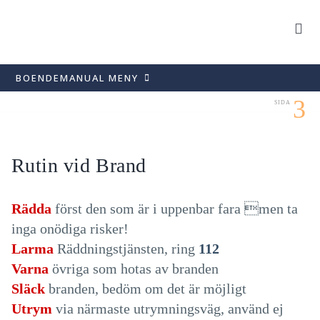
Skip
to
Togg
Navi
content
STARTSID
BOENDEMANUAL MENY
HYRESGÄS
3
Välkommen
SIDA
FASTIGHET
Viktiga nummer
LEDIGA OBJ
Om olyckan varit framme
Rutin vid Brand
När du flyttar in
OM SOLPOR
Det här ingår i hyran
KONTAK
Rädda
först den som är i uppenbar fara men ta
Hyresinbetalning
inga onödiga risker!
MINA SID
Lägenhetsregister
Larma
Räddningstjänsten, ring
112
Ordningsregler
Varna
övriga som hotas av branden
Renovering
Släck
branden, bedöm om det är möjligt
Vatten och avlopp
Utrym
via närmaste utrymningsväg, använd ej