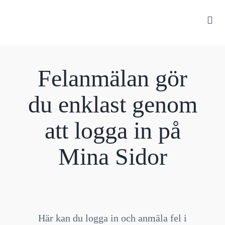
Skip
to
Togg
Navi
content
STARTSID
HYRESGÄS
Felanmälan gör
FASTIGHET
du enklast genom
LEDIGA OBJ
att logga in på
OM SOLPOR
KONTAK
Mina Sidor
MINA SID
Här kan du logga in och anmäla fel i