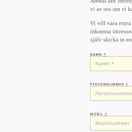
Anmäl ditt intres
vi av oss om vi k
Vi vill vara extr
inkomna intressea
själv skicka in e
NAMN
*
PERSONNUMMER
*
MOBIL
*