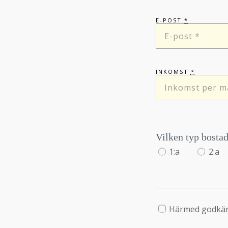
E-POST
*
INKOMST
*
Vilken typ bosta
1:a
2:a
Härmed godkänn