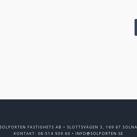
SOLPORTEN FASTIGHETS AB • SLOTTSVÄGEN 3, 169 67 SOLN
KONTAKT: 08-514 939 60 •
INFO@SOLPORTEN.SE