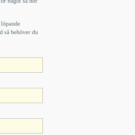
för något så hör
r löpande
ad så behöver du