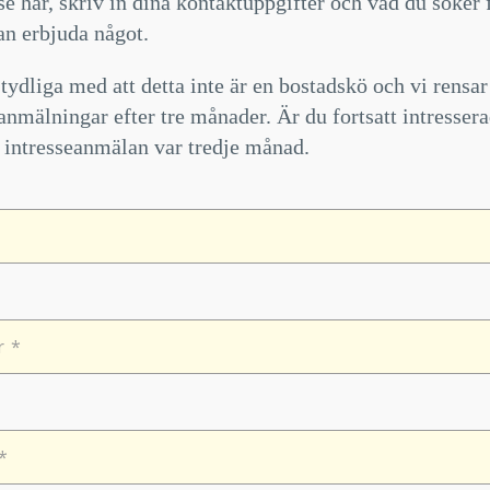
se här, skriv in dina kontaktuppgifter och vad du söker 
an erbjuda något.
a tydliga med att detta inte är en bostadskö och vi rensa
nmälningar efter tre månader. Är du fortsatt intresser
n intresseanmälan var tredje månad.