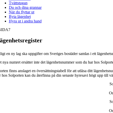
Tvättstugan
Du och dina grannar
När du flyttar ut
Byta lägenhet
Hyra ut i andra hand
SIDA
7
ägenhetsregister
ligt en ny lag ska uppgifter om Sveriges bostäder samlas i ett lägenhetsre
t nya numret ersätter inte det lägenhetsnummer som du har hos Solport
porten finns anslaget en översättningstabell för att utläsa ditt lägenh
r hos Solporten kan du återfinna på din senaste hyresavi högt upp till vä
So
Or
So
Or