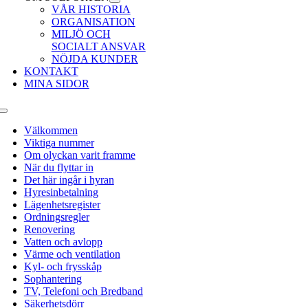
VÅR HISTORIA
ORGANISATION
MILJÖ OCH
SOCIALT ANSVAR
NÖJDA KUNDER
KONTAKT
MINA SIDOR
Toggle
Navigation
Välkommen
Viktiga nummer
Om olyckan varit framme
När du flyttar in
Det här ingår i hyran
Hyresinbetalning
Lägenhetsregister
Ordningsregler
Renovering
Vatten och avlopp
Värme och ventilation
Kyl- och frysskåp
Sophantering
TV, Telefoni och Bredband
Säkerhetsdörr