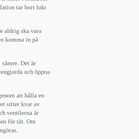
ation tar bort lukt
de aldrig ska vara
den komma in på
i sämre. Det är
 rengjorda och öppna
enom att hålla en
et sitter kvar av
ch ventilerna är
ten för tät. Om
engöras.