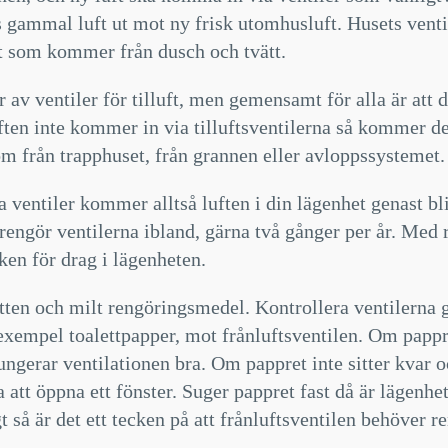
s gammal luft ut mot ny frisk utomhusluft. Husets ventil
t som kommer från dusch och tvätt.
r av ventiler för tilluft, men gemensamt för alla är att 
ften inte kommer in via tilluftsventilerna så kommer 
om från trapphuset, från grannen eller avloppssystemet.
 ventiler kommer alltså luften i din lägenhet genast bl
u rengör ventilerna ibland, gärna två gånger per år. Med
ken för drag i lägenheten.
en och milt rengöringsmedel. Kontrollera ventilerna g
l exempel toalettpapper, mot frånluftsventilen. Om pappr
ungerar ventilationen bra. Om pappret inte sitter kvar o
 att öppna ett fönster. Suger pappret fast då är lägenhe
t så är det ett tecken på att frånluftsventilen behöver r