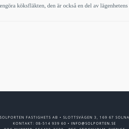
engöra köksfläkten, den är också en del av lägenhetens
SOLPORTEN FASTIGHETS AB • SLOTTSVÄGEN 3, 169 67 SOLN
KONTAKT: 08-514 939 60 •
INFO@SOLPORTEN.SE