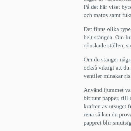
På det här viset byt
och matos samt fuk
Det finns olika type
helt stängda. Om lu
oönskade ställen, s
Om du stänger några
också viktigt att d
ventiler minskar ris
Använd ljummet vatt
bit tunt papper, til
kraften av utsuget f
rena så kan du prova
pappret blir smutsig