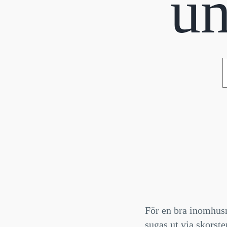
un
För en bra inomhusmi
sugas ut via skorste