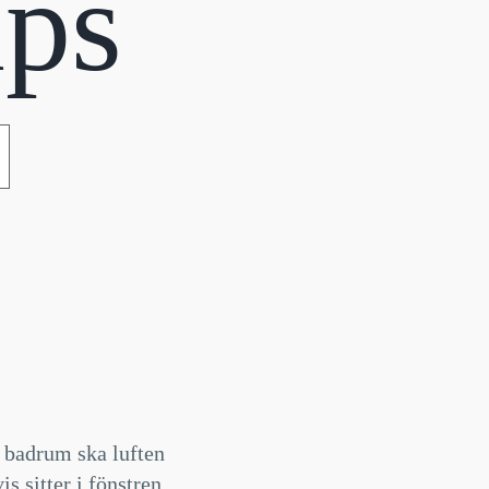
ips
h badrum ska luften
s sitter i fönstren.