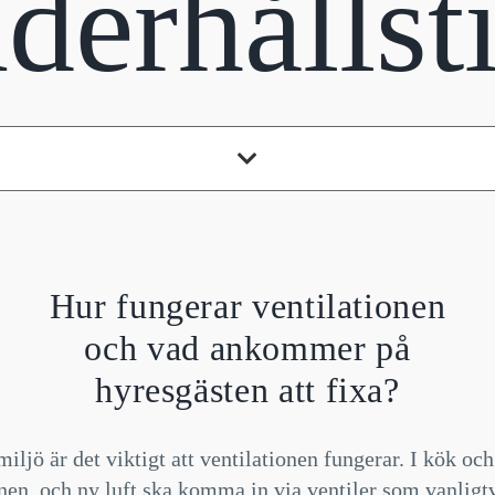
derhållst
Hur fungerar ventilationen
och vad ankommer på
hyresgästen att fixa?
ljö är det viktigt att ventilationen fungerar. I kök oc
nen, och ny luft ska komma in via ventiler som vanligtvi